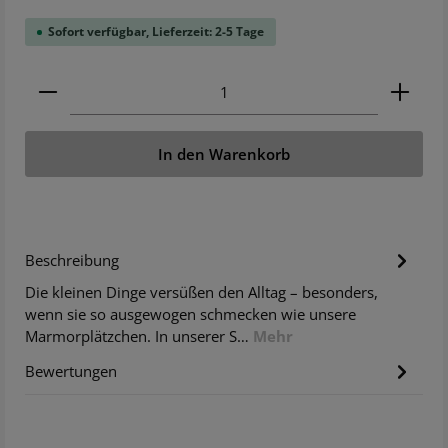
Sofort verfügbar, Lieferzeit: 2-5 Tage
Produkt Anzahl: Gib den gewünschten Wert ein ode
In den Warenkorb
Beschreibung
Die kleinen Dinge versüßen den Alltag – besonders,
wenn sie so ausgewogen schmecken wie unsere
Marmorplätzchen. In unserer S…
Mehr
Bewertungen