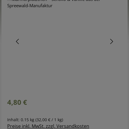
Regulärer Preis:
4,80 €
Inhalt:
0.15 kg
(32,00 € / 1 kg)
Preise inkl. MwSt. zzgl. Versandkosten